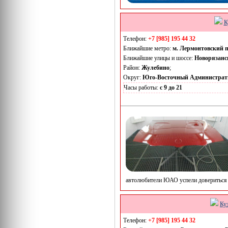
К
Телефон:
+7 [985] 195 44 32
Ближайшие метро:
м. Лермонтовский 
Ближайшие улицы и шоссе:
Новорязанс
Район:
Жулебино
;
Округ:
Юго-Восточный Администрат
Часы работы:
с 9 до 21
автолюбители ЮАО успели довериться 
Ку
Телефон:
+7 [985] 195 44 32