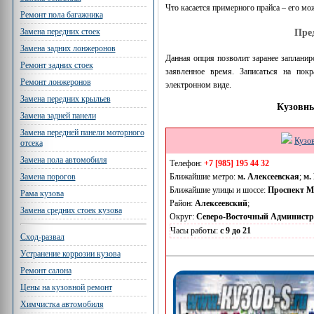
Что касается примерного прайса – его мо
Ремонт пола багажника
Замена передних стоек
Пре
Замена задних лонжеронов
Данная опция позволит заранее запланир
Ремонт задних стоек
заявленное время. Записаться на по
Ремонт лонжеронов
электронном виде.
Замена передних крыльев
Кузовны
Замена задней панели
Замена передней панели моторного
Кузо
отсека
Замена пола автомобиля
Телефон:
+7 [985] 195 44 32
Ближайшие метро:
м. Алексеевская
;
м.
Замена порогов
Ближайшие улицы и шоссе:
Проспект М
Рама кузова
Район:
Алексеевский
;
Замена средних стоек кузова
Округ:
Северо-Восточный Админист
Часы работы:
с 9 до 21
Сход-развал
Устранение коррозии кузова
Ремонт салона
Цены на кузовной ремонт
Химчистка автомобиля