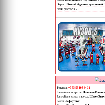
Округ:
Южный Административный О
Часы работы:
9-21
Кузо
Телефон:
+7 [985] 195 44 32
Ближайшие метро:
м. Площадь Ильича
Ближайшие улицы и шоссе:
Шоссе Энту
Район:
Лефортово
;