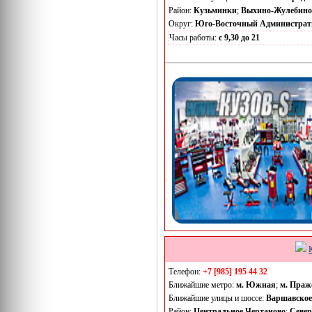
Район:
Кузьминки
;
Выхино-Жулебино
Округ:
Юго-Восточный Администрат
Часы работы:
с 9,30 до 21
Телефон:
+7 [985] 195 44 32
Ближайшие метро:
м. Южная
;
м. Праж
Ближайшие улицы и шоссе:
Варшавское
Район:
Центральное Чертаново
;
Север