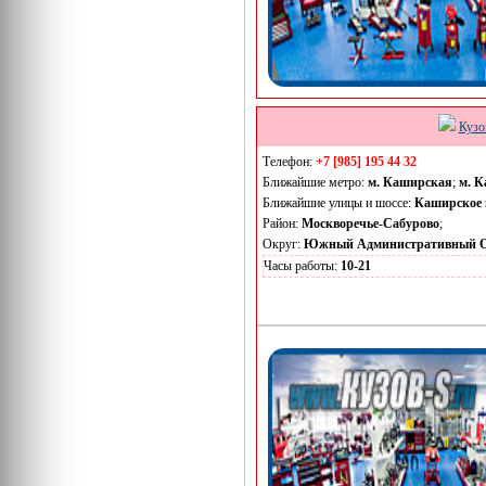
Кузо
Телефон:
+7 [985] 195 44 32
Ближайшие метро:
м. Каширская
;
м. К
Ближайшие улицы и шоссе:
Каширское 
Район:
Москворечье-Сабурово
;
Округ:
Южный Административный О
Часы работы:
10-21