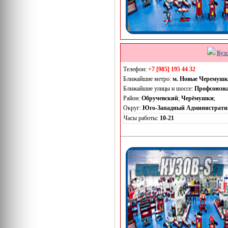
Куз
Телефон:
+7 [985] 195 44 32
Ближайшие метро:
м. Новые Черемуш
Ближайшие улицы и шоссе:
Профсоюзн
Район:
Обручевский
;
Черёмушки
;
Округ:
Юго-Западный Администрати
Часы работы:
10-21