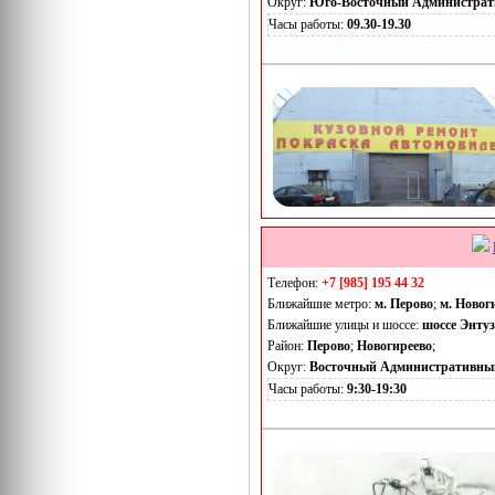
Округ:
Юго-Восточный Администрат
Часы работы:
09.30-19.30
Телефон:
+7 [985] 195 44 32
Ближайшие метро:
м. Перово
;
м. Новог
Ближайшие улицы и шоссе:
шоссе Энтуз
Район:
Перово
;
Новогиреево
;
Округ:
Восточный Административны
Часы работы:
9:30-19:30