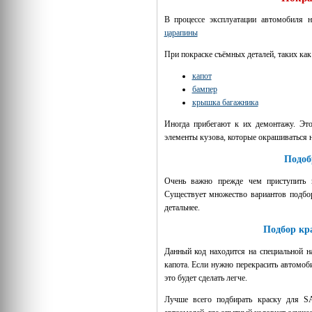
В процессе эксплуатации автомобиля 
царапины
При покраске съёмных деталей, таких как
капот
бампер
крышка багажника
Иногда прибегают к их демонтажу. Это
элементы кузова, которые окрашиваться н
Подоб
Очень важно прежде чем приступить
Существует множество вариантов подбо
детальнее.
Подбор кр
Данный код находится на специальной н
капота. Если нужно перекрасить автомоб
это будет сделать легче.
Лучше всего подбирать краску для S