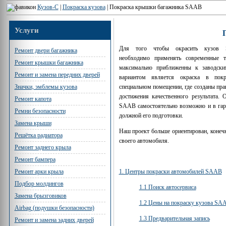
Кузов-С
|
Покраска кузова
|
Покраска крышки багажника SAAB
Услуги
Для того чтобы окрасить кузов 
Ремонт двери багажника
необходимо применять современные т
Ремонт крышки багажника
максимально приближенны к заводск
Ремонт и замена передних дверей
вариантом является окраска в пок
специальном помещении, где созданы пра
Значки, эмблемы кузова
достижения качественного результата. 
Ремонт капота
SAAB самостоятельно возможно и в гар
Ремни безопасности
должной его подготовки.
Замена крыши
Наш проект больше ориентирован, конечн
Решётка радиатора
своего автомобиля.
Ремонт заднего крыла
Ремонт бампера
1. Центры покраски автомобилей SAAB
Ремонт арки крыла
Подбор молдингов
1.1 Поиск автосервиса
Замена брызговиков
1.2 Цены на покраску кузова SA
Airbag (подушки безопасности)
1.3 Предварительная запись
Ремонт и замена задних дверей