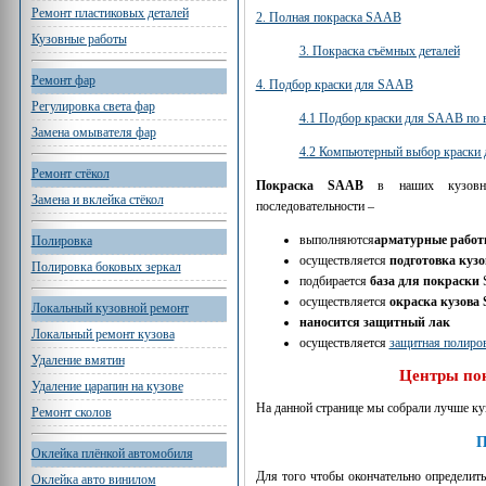
Ремонт пластиковых деталей
2. Полная покраска SAAB
Кузовные работы
3. Покраска съёмных деталей
Ремонт фар
4. Подбор краски для SAAB
Регулировка света фар
4.1 Подбор краски для SAAB по 
Замена омывателя фар
4.2 Компьютерный выбор краски
Ремонт стёкол
Покраска SAAB
в наших кузовных
Замена и вклейка стёкол
последовательности –
выполняются
арматурные рабо
Полировка
осуществляется
подготовка кузо
Полировка боковых зеркал
подбирается
база для покраски
осуществляется
окраска кузова
Локальный кузовной ремонт
наносится защитный лак
Локальный ремонт кузова
осуществляется
защитная полиров
Удаление вмятин
Центры по
Удаление царапин на кузове
На данной странице мы собрали лучше к
Ремонт сколов
П
Оклейка плёнкой автомобиля
Для того чтобы окончательно определить
Оклейка авто винилом