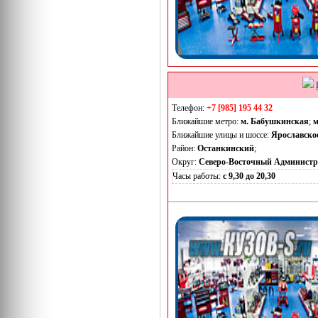
Телефон:
+7 [985] 195 44 32
Ближайшие метро:
м. Бабушкинская
;
м
Ближайшие улицы и шоссе:
Ярославско
Район:
Останкинский
;
Округ:
Северо-Восточный Админист
Часы работы:
с 9,30 до 20,30