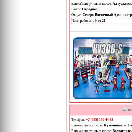
Ближайшие улицы и шоссе:
Алтуфьевск
Район:
Отрадное
;
Округ:
Северо-Восточный Админист
Часы работы:
с 9 до 21
Ку
Телефон:
+7 [985] 195 44 32
Ближайшие метро:
м. Кузьминки
;
м. Р
Ближайшие улицы и шоссе:
Волгоградс