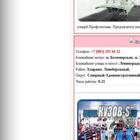
улицей Профсоюзная. Предлагается пос
Ку
Телефон:
+7 [985] 195 44 32
Ближайшие метро:
м. Беломорская
;
м.
Ближайшие улицы и шоссе:
Ленинградс
Район:
Ховрино
;
Левобережный
;
Округ:
Северный Административный
Часы работы:
9-21