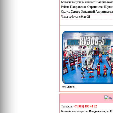
Ближайшие улицы и шоссе:
Волоколамс
Район:
Покровское-Стрешнево
;
Щуки
Округ:
Северо-Западный Администра
Часы работы:
с 9 до 21
ожидания.
Ку
Телефон:
+7 [985] 195 44 32
Ближайшие метро:
м. Владыкино
;
м. О