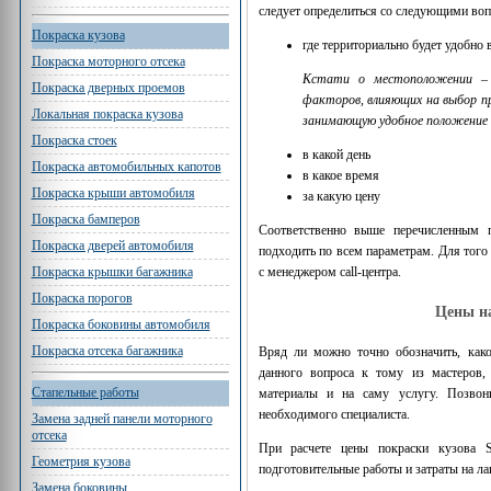
следует определиться со следующими воп
Покраска кузова
где территориально будет удобно
Покраска моторного отсека
Кстати о местоположении – т
Покраска дверных проемов
факторов, влияющих на выбор п
Локальная покраска кузова
занимающую удобное положение п
Покраска стоек
в какой день
Покраска автомобильных капотов
в какое время
Покраска крыши автомобиля
за какую цену
Покраска бамперов
Соответственно выше перечисленным 
Покраска дверей автомобиля
подходить по всем параметрам. Для того
Покраска крышки багажника
с менеджером call-центра.
Покраска порогов
Цены н
Покраска боковины автомобиля
Покраска отсека багажника
Вряд ли можно точно обозначить, как
данного вопроса к тому из мастеров,
Стапельные работы
материалы и на саму услугу. Позвон
необходимого специалиста.
Замена задней панели моторного
отсека
При расчете цены покраски кузова 
Геометрия кузова
подготовительные работы и затраты на л
Замена боковины