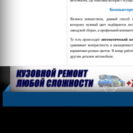
автоэмалей, где опытный колорист осущес
Компьютерн
Являясь новшеством, данный способ в
которому нужный цвет подбирается по
заводской сборке, и профильной компью
То есть происходит
автоматический к
сравнивает контрастность и насыщеннос
вариантами разных цветов. В конце работ
другим деталям автомобиля.