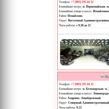
Телефон:
+7 [985] 195 44 32
Ближайшие метро:
м. Первомайская
;
м
Ближайшие улицы и шоссе:
Измайловск
Район:
Измайлово
;
Округ:
Восточный Административны
Часы работы:
с 9,30 до 21
Ку
Телефон:
+7 [985] 195 44 32
Ближайшие метро:
м. Беломорская
;
м.
Ближайшие улицы и шоссе:
Ленинградс
Район:
Ховрино
;
Левобережный
;
Округ:
Северный Административный
Часы работы:
9-21