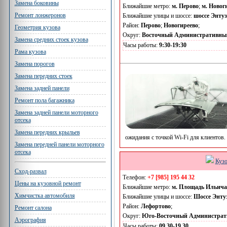
Замена боковины
Ближайшие метро:
м. Перово
;
м. Новог
Ремонт лонжеронов
Ближайшие улицы и шоссе:
шоссе Энтуз
Район:
Перово
;
Новогиреево
;
Геометрия кузова
Округ:
Восточный Административны
Замена средних стоек кузова
Часы работы:
9:30-19:30
Рама кузова
Замена порогов
Замена передних стоек
Замена задней панели
Ремонт пола багажника
Замена задней панели моторного
отсека
Замена передних крыльев
ожидания с точкой Wi-Fi для клиентов.
Замена передней панели моторного
отсека
Кузо
Сход-развал
Телефон:
+7 [985] 195 44 32
Цены на кузовной ремонт
Ближайшие метро:
м. Площадь Ильича
Химчистка автомобиля
Ближайшие улицы и шоссе:
Шоссе Энту
Район:
Лефортово
;
Ремонт салона
Округ:
Юго-Восточный Администрат
Аэрография
Часы работы:
09.30-19.30