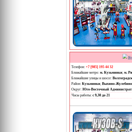
Ку
Телефон:
+7 [985] 195 44 32
Ближайшие метро:
м. Кузьминки
;
м. Р
Ближайшие улицы и шоссе:
Волгоградс
Район:
Кузьминки
;
Выхино-Жулебино
Округ:
Юго-Восточный Администрат
Часы работы:
с 9,30 до 21