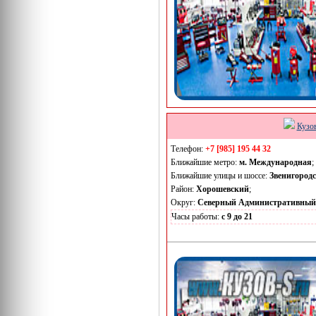
Кузо
Телефон:
+7 [985] 195 44 32
Ближайшие метро:
м. Международная
;
Ближайшие улицы и шоссе:
Звенигородс
Район:
Хорошевский
;
Округ:
Северный Административный
Часы работы:
с 9 до 21