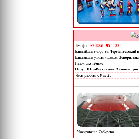
К
Телефон:
+7 [985] 195 44 32
Ближайшие метро:
м. Лермонтовский 
Ближайшие улицы и шоссе:
Новорязанс
Район:
Жулебино
;
Округ:
Юго-Восточный Администрат
Часы работы:
с 9 до 21
Москровечье-Сабурово.