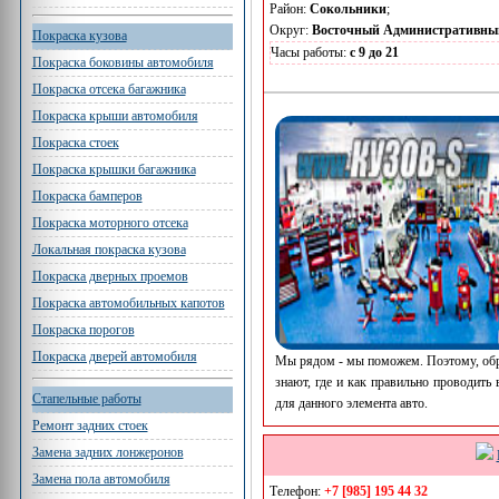
Район:
Сокольники
;
Округ:
Восточный Административны
Покраска кузова
Часы работы:
с 9 до 21
Покраска боковины автомобиля
Покраска отсека багажника
Покраска крыши автомобиля
Покраска стоек
Покраска крышки багажника
Покраска бамперов
Покраска моторного отсека
Локальная покраска кузова
Покраска дверных проемов
Покраска автомобильных капотов
Покраска порогов
Покраска дверей автомобиля
Мы рядом - мы поможем. Поэтому, обра
знают, где и как правильно проводить
Стапельные работы
для данного элемента авто.
Ремонт задних стоек
Замена задних лонжеронов
Замена пола автомобиля
Телефон:
+7 [985] 195 44 32