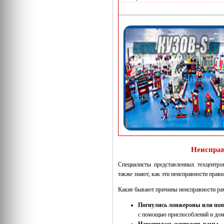
Неисправ
Специалисты представленных техцентро
также знают, как эти неисправности прави
Какие бывают причины неисправности р
Погнулись лонжероны или поп
с помощью приспособлений и дом