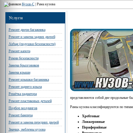
Кузов-С
|
Рама кузова
Услуги
Ремонт двери багажника
Ремонт и замена задних дверей
Airbag (подушки безопасности)
Ремонт капота
Ремни безопасности
Замена брызговиков
Замена крыши
Ремонт крышки багажника
Ремонт заднего крыла
Решётка радиатора
представляются собой две продольные ба
Ремонт пластиковых деталей
Рамы кузова классифицируются по типа
Подбор молдингов
Ремонт бампера
Хребтовые
Лонжеронные
Ремонт и замена передних дверей
Периферийные
Значки, эмблемы кузова
Решетчатые