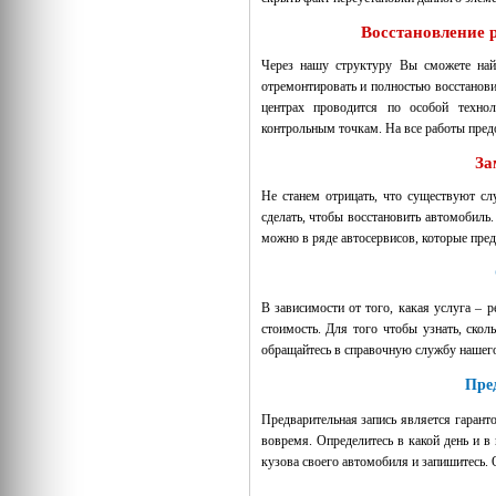
Восстановление 
Через нашу структуру Вы сможете най
отремонтировать и полностью восстанов
центрах проводится по особой технол
контрольным точкам. На все работы пред
За
Не станем отрицать, что существуют сл
сделать, чтобы восстановить автомобил
можно в ряде автосервисов, которые пред
В зависимости от того, какая услуга – 
стоимость. Для того чтобы узнать, скол
обращайтесь в справочную службу нашего
Пре
Предварительная запись является гарант
вовремя. Определитесь в какой день и в
кузова своего автомобиля и запишитесь. 