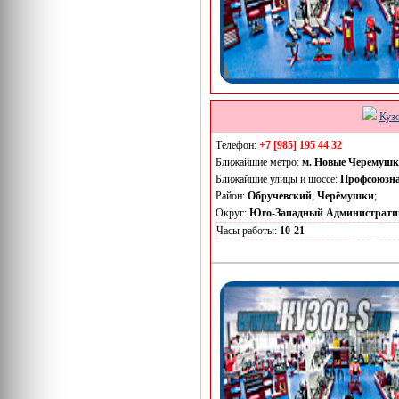
Куз
Телефон:
+7 [985] 195 44 32
Ближайшие метро:
м. Новые Черемуш
Ближайшие улицы и шоссе:
Профсоюзн
Район:
Обручевский
;
Черёмушки
;
Округ:
Юго-Западный Администрати
Часы работы:
10-21