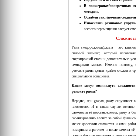
Нарушилась жесткость рамы.
В лонжеронах/поперечинах в
методике.
Ослабли заклёпочные соединен
Износились резиновые упруги
осевого перемещения следует сме
Сложност
Рама внедорожника/джипа – это главны
силовой элемент, который изготовл
сверхпрочной стали и дополнительно уси
семнадцати местах. Именно поэтому, 
ремонта рамы джипа крайне сложна и тр
специального оснащения.
Какие могут возникнуть сложности
ремонте рамы?
Нередко, при ударах, раму скручивает в
плоскостях. И в таком случае, именно 
сложности её восстановления, раму в бо
гарантированно влечёт за собой финансо
менее дорогими считаются и сами работ
номерным агрегатом и после замены её 
скрыть факт переустановки данного элем