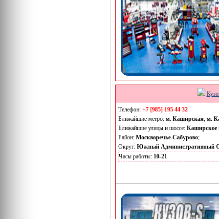
Кузо
Телефон:
+7 [985] 195 44 32
Ближайшие метро:
м. Каширская
;
м. К
Ближайшие улицы и шоссе:
Каширское 
Район:
Москворечье-Сабурово
;
Округ:
Южный Административный О
Часы работы:
10-21