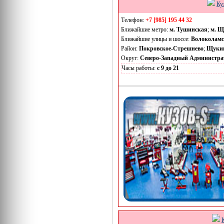
Ку
Телефон:
+7 [985] 195 44 32
Ближайшие метро:
м. Тушинская
;
м. Щ
Ближайшие улицы и шоссе:
Волоколамс
Район:
Покровское-Стрешнево
;
Щуки
Округ:
Северо-Западный Администра
Часы работы:
с 9 до 21