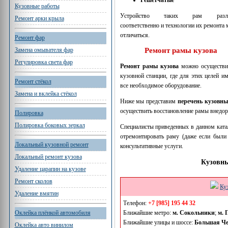
Кузовные работы
Устройство таких рам разли
Ремонт арки крыла
соответственно и технологии их ремонта 
отличаться.
Ремонт фар
Замена омывателя фар
Ремонт рамы кузова
Регулировка света фар
Ремонт рамы кузова
можно осуществи
кузовной станции, где для этих целей им
Ремонт стёкол
все необходимое оборудование.
Замена и вклейка стёкол
Ниже мы представим
перечень кузовн
осуществить восстановление рамы внедор
Полировка
Полировка боковых зеркал
Специалисты приведенных в данном катал
отремонтировать раму (даже если был
Локальный кузовной ремонт
консультативные услуги.
Локальный ремонт кузова
Кузовны
Удаление царапин на кузове
Ремонт сколов
Ку
Удаление вмятин
Телефон:
+7 [985] 195 44 32
Ближайшие метро:
м. Сокольники
;
м. 
Оклейка плёнкой автомобиля
Ближайшие улицы и шоссе:
Большая Че
Оклейка авто винилом