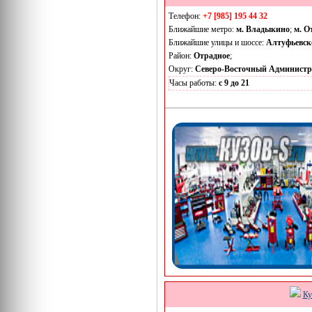
Телефон:
+7 [985] 195 44 32
Ближайшие метро:
м. Владыкино
;
м. О
Ближайшие улицы и шоссе:
Алтуфьевск
Район:
Отрадное
;
Округ:
Северо-Восточный Админист
Часы работы:
с 9 до 21
Ку