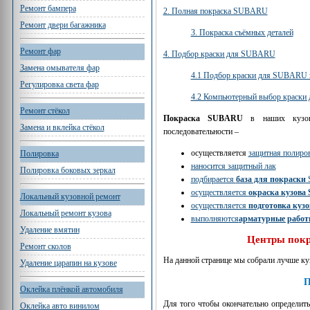
Ремонт бампера
2. Полная покраска SUBARU
Ремонт двери багажника
3. Покраска съёмных деталей
Ремонт фар
4. Подбор краски для SUBARU
Замена омывателя фар
4.1 Подбор краски для SUBARU 
Регулировка света фар
4.2 Компьютерный выбор краск
Ремонт стёкол
Покраска SUBARU
в наших кузовн
Замена и вклейка стёкол
последовательности –
осуществляется
защитная полиров
Полировка
наносится защитный лак
Полировка боковых зеркал
подбирается
база для покраски
осуществляется
окраска кузов
Локальный кузовной ремонт
осуществляется
подготовка кузо
Локальный ремонт кузова
выполняются
арматурные рабо
Удаление вмятин
Центры пок
Ремонт сколов
На данной странице мы собрали лучше к
Удаление царапин на кузове
П
Оклейка плёнкой автомобиля
Для того чтобы окончательно определить
Оклейка авто винилом