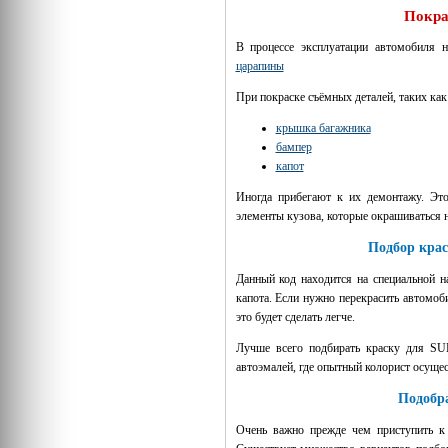
Покра
В процессе эксплуатации автомобиля 
царапины
При покраске съёмных деталей, таких как
крышка багажника
бампер
капот
Иногда прибегают к их демонтажу. Это
элементы кузова, которые окрашиваться н
Подбор кра
Данный код находится на специальной н
капота. Если нужно перекрасить автомоб
это будет сделать легче.
Лучше всего подбирать краску для SU
автоэмалей, где опытный колорист осущес
Подобр
Очень важно прежде чем приступить 