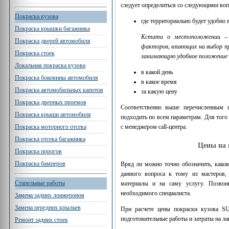
следует определиться со следующими воп
Покраска кузова
где территориально будет удобно
Покраска крышки багажника
Кстати о местоположении – т
Покраска дверей автомобиля
факторов, влияющих на выбор п
Покраска стоек
занимающую удобное положение п
Локальная покраска кузова
в какой день
Покраска боковины автомобиля
в какое время
Покраска автомобильных капотов
за какую цену
Покраска дверных проемов
Соответственно выше перечисленным 
Покраска крыши автомобиля
подходить по всем параметрам. Для того
Покраска моторного отсека
с менеджером call-центра.
Покраска отсека багажника
Цены на 
Покраска порогов
Покраска бамперов
Вряд ли можно точно обозначить, како
данного вопроса к тому из мастеров,
Стапельные работы
материалы и на саму услугу. Позвон
необходимого специалиста.
Замена задних лонжеронов
Замена передних крыльев
При расчете цены покраски кузова S
подготовительные работы и затраты на л
Ремонт задних стоек