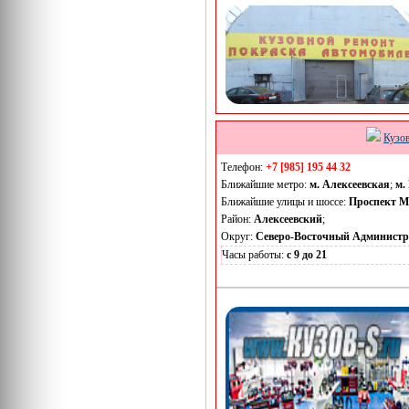
Кузо
Телефон:
+7 [985] 195 44 32
Ближайшие метро:
м. Алексеевская
;
м.
Ближайшие улицы и шоссе:
Проспект М
Район:
Алексеевский
;
Округ:
Северо-Восточный Админист
Часы работы:
с 9 до 21