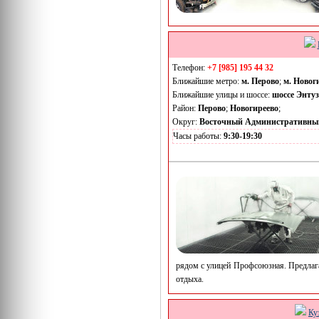
Телефон:
+7 [985] 195 44 32
Ближайшие метро:
м. Перово
;
м. Новог
Ближайшие улицы и шоссе:
шоссе Энтуз
Район:
Перово
;
Новогиреево
;
Округ:
Восточный Административны
Часы работы:
9:30-19:30
рядом с улицей Профсоюзная. Предлага
отдыха.
Ку