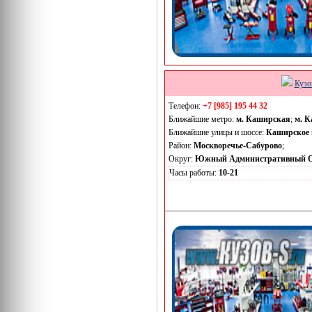
Кузо
Телефон:
+7 [985] 195 44 32
Ближайшие метро:
м. Каширская
;
м. К
Ближайшие улицы и шоссе:
Каширское 
Район:
Москворечье-Сабурово
;
Округ:
Южный Административный О
Часы работы:
10-21