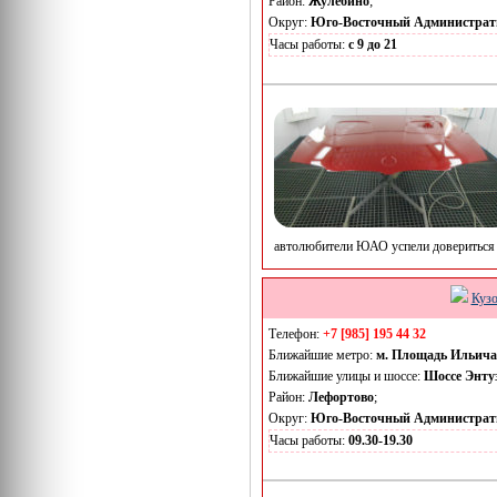
Район:
Жулебино
;
Округ:
Юго-Восточный Администрат
Часы работы:
с 9 до 21
автолюбители ЮАО успели довериться 
Кузо
Телефон:
+7 [985] 195 44 32
Ближайшие метро:
м. Площадь Ильича
Ближайшие улицы и шоссе:
Шоссе Энту
Район:
Лефортово
;
Округ:
Юго-Восточный Администрат
Часы работы:
09.30-19.30