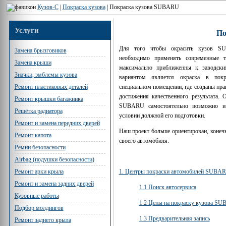
Кузов-С
|
Покраска кузова
|
Покраска кузова SUBARU
Услуги
По
Для того чтобы окрасить кузов SU
Замена брызговиков
необходимо применять современные т
Замена крыши
максимально приближенны к заводск
Значки, эмблемы кузова
вариантом является окраска в пок
специальном помещении, где созданы пра
Ремонт пластиковых деталей
достижения качественного результата. 
Ремонт крышки багажника
SUBARU самостоятельно возможно и
Решётка радиатора
условии должной его подготовки.
Ремонт и замена передних дверей
Наш проект больше ориентирован, конечн
Ремонт капота
своего автомобиля.
Ремни безопасности
Airbag (подушки безопасности)
1. Центры покраски автомобилей SUBA
Ремонт арки крыла
Ремонт и замена задних дверей
1.1 Поиск автосервиса
Кузовные работы
1.2 Цены на покраску кузова S
Подбор молдингов
1.3 Предварительная запись
Ремонт заднего крыла