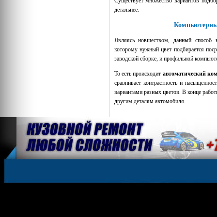
Существует множество вариантов подбо
детальнее.
Компьютерны
Являясь новшеством, данный способ в
которому нужный цвет подбирается пос
заводской сборке, и профильной компью
То есть происходит
автоматический ко
сравнивает контрастность и насыщеннос
вариантами разных цветов. В конце работ
другим деталям автомобиля.