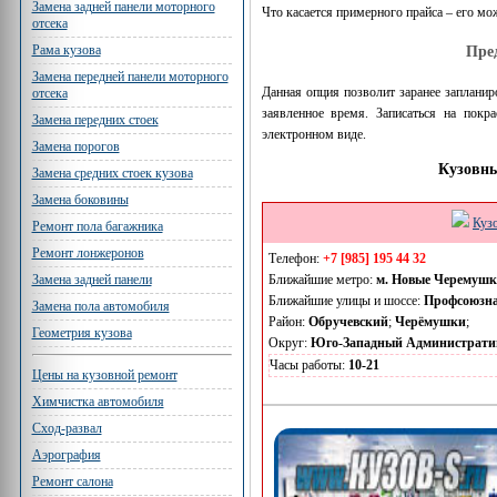
Замена задней панели моторного
Что касается примерного прайса – его мо
отсека
Рама кузова
Пре
Замена передней панели моторного
Данная опция позволит заранее запланир
отсека
заявленное время. Записаться на по
Замена передних стоек
электронном виде.
Замена порогов
Кузовны
Замена средних стоек кузова
Замена боковины
Куз
Ремонт пола багажника
Ремонт лонжеронов
Телефон:
+7 [985] 195 44 32
Ближайшие метро:
м. Новые Черемуш
Замена задней панели
Ближайшие улицы и шоссе:
Профсоюзн
Замена пола автомобиля
Район:
Обручевский
;
Черёмушки
;
Геометрия кузова
Округ:
Юго-Западный Администрати
Часы работы:
10-21
Цены на кузовной ремонт
Химчистка автомобиля
Сход-развал
Аэрография
Ремонт салона