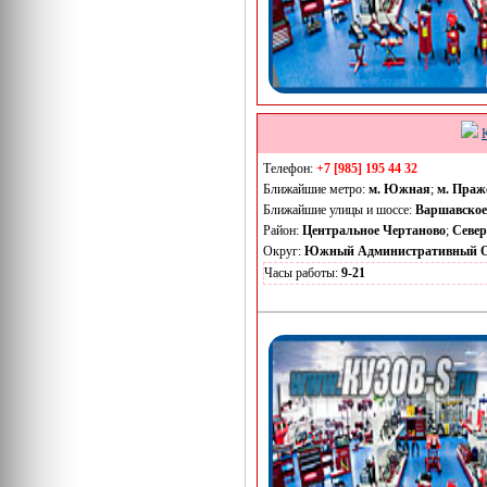
Телефон:
+7 [985] 195 44 32
Ближайшие метро:
м. Южная
;
м. Праж
Ближайшие улицы и шоссе:
Варшавское
Район:
Центральное Чертаново
;
Север
Округ:
Южный Административный О
Часы работы:
9-21