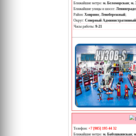
Ближайшие метро:
м. Беломорская
;
м.
Ближайшие улицы и шоссе:
Ленинградс
Район:
Ховрино
;
Левобережный
;
Округ:
Северный Административный
Часы работы:
9-21
Телефон:
+7 [985] 195 44 32
Ближайшие метро:
м. Бабушкинская
;
м