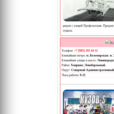
рядом с улицей Профсоюзная. Предлага
отдыха.
Ку
Телефон:
+7 [985] 195 44 32
Ближайшие метро:
м. Беломорская
;
м.
Ближайшие улицы и шоссе:
Ленинградс
Район:
Ховрино
;
Левобережный
;
Округ:
Северный Административный
Часы работы:
9-21