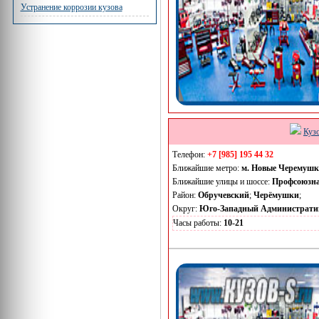
Устранение коррозии кузова
Куз
Телефон:
+7 [985] 195 44 32
Ближайшие метро:
м. Новые Черемуш
Ближайшие улицы и шоссе:
Профсоюзн
Район:
Обручевский
;
Черёмушки
;
Округ:
Юго-Западный Администрати
Часы работы:
10-21