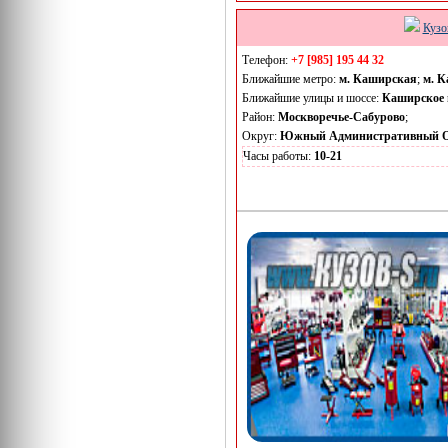
Кузо
Телефон:
+7 [985] 195 44 32
Ближайшие метро:
м. Каширская
;
м. К
Ближайшие улицы и шоссе:
Каширское 
Район:
Москворечье-Сабурово
;
Округ:
Южный Административный О
Часы работы:
10-21