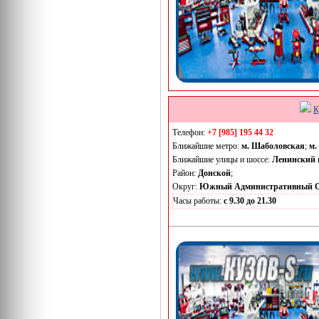
К
Телефон:
+7 [985] 195 44 32
Ближайшие метро:
м. Шаболовская
;
м.
Ближайшие улицы и шоссе:
Ленинский 
Район:
Донской
;
Округ:
Южный Административный О
Часы работы:
с 9.30 до 21.30