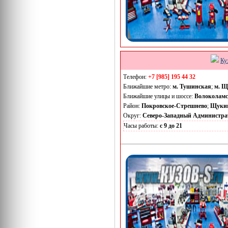
Ку
Телефон:
+7 [985] 195 44 32
Ближайшие метро:
м. Тушинская
;
м. Щ
Ближайшие улицы и шоссе:
Волоколамс
Район:
Покровское-Стрешнево
;
Щуки
Округ:
Северо-Западный Администра
Часы работы:
с 9 до 21