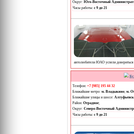
Округ:
Юго-Восточный Администрат
Часы работы:
с 9 до 21
автолюбители ЮАО успели довериться 
Ку
Телефон:
+7 [985] 195 44 32
Ближайшие метро:
м. Владыкино
;
м. О
Ближайшие улицы и шоссе:
Алтуфьевск
Район:
Отрадное
;
Округ:
Северо-Восточный Админист
Часы работы:
с 9 до 21