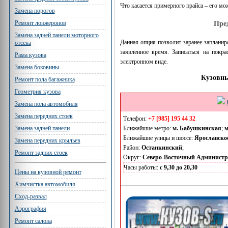
Что касается примерного прайса – его мо
Замена порогов
Ремонт лонжеронов
Пре
Замена задней панели моторного
Данная опция позволит заранее запланир
отсека
заявленное время. Записаться на пок
Рама кузова
электронном виде.
Замена боковины
Кузовны
Ремонт пола багажника
Геометрия кузова
Замена пола автомобиля
Замена передних стоек
Телефон:
+7 [985] 195 44 32
Ближайшие метро:
м. Бабушкинская
;
м
Замена задней панели
Ближайшие улицы и шоссе:
Ярославско
Замена передних крыльев
Район:
Останкинский
;
Ремонт задних стоек
Округ:
Северо-Восточный Админист
Часы работы:
с 9,30 до 20,30
Цены на кузовной ремонт
Химчистка автомобиля
Сход-развал
Аэрография
Ремонт салона