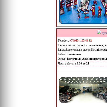
Куз
Телефон:
+7 [985] 195 44 32
Ближайшие метро:
м. Первомайская
;
м
Ближайшие улицы и шоссе:
Измайловск
Район:
Измайлово
;
Округ:
Восточный Административны
Часы работы:
с 9,30 до 21