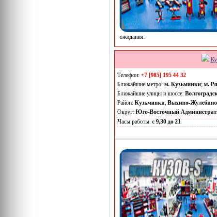
ожидания.
Ку
Телефон:
+7 [985] 195 44 32
Ближайшие метро:
м. Кузьминки
;
м. Р
Ближайшие улицы и шоссе:
Волгоградс
Район:
Кузьминки
;
Выхино-Жулебино
Округ:
Юго-Восточный Администрат
Часы работы:
с 9,30 до 21