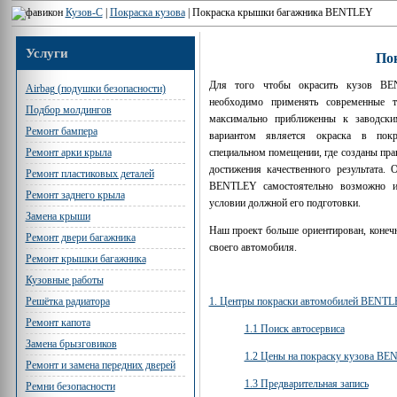
Кузов-С
|
Покраска кузова
|
Покраска крышки багажника BENTLEY
Услуги
По
Для того чтобы окрасить кузов BE
Airbag (подушки безопасности)
необходимо применять современные т
Подбор молдингов
максимально приближенны к заводск
Ремонт бампера
вариантом является окраска в пок
специальном помещении, где созданы пра
Ремонт арки крыла
достижения качественного результата. 
Ремонт пластиковых деталей
BENTLEY самостоятельно возможно и
Ремонт заднего крыла
условии должной его подготовки.
Замена крыши
Наш проект больше ориентирован, конечн
Ремонт двери багажника
своего автомобиля.
Ремонт крышки багажника
Кузовные работы
1. Центры покраски автомобилей BENT
Решётка радиатора
Ремонт капота
1.1 Поиск автосервиса
Замена брызговиков
1.2 Цены на покраску кузова B
Ремонт и замена передних дверей
1.3 Предварительная запись
Ремни безопасности