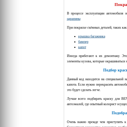
Покра
В процессе эксплуатации автомобиля 
царапины
При покраске съёмных деталей, таких как
крышка багажника
бампер
капот
Иногда прибегают к их демонтажу. Это
элементы кузова, которые окрашиваться н
Подбор крас
Данный код находится на специальной н
капота. Если нужно перекрасить автомоб
это будет сделать легче.
Лучше всего подбирать краску для BEN
автоэмалей, где опытный колорист осущес
Подобра
Очень важно прежде чем приступить 