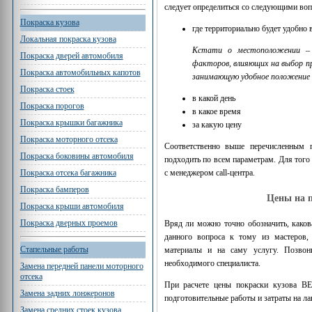
следует определиться со следующими воп
Покраска кузова
где территориально будет удобно
Локальная покраска кузова
Кстати о местоположении – т
Покраска дверей автомобиля
факторов, влияющих на выбор п
Покраска автомобильных капотов
занимающую удобное положение п
Покраска стоек
в какой день
Покраска порогов
в какое время
Покраска крышки багажника
за какую цену
Покраска моторного отсека
Соответственно выше перечисленным 
Покраска боковины автомобиля
подходить по всем параметрам. Для того
Покраска отсека багажника
с менеджером call-центра.
Покраска бамперов
Цены на 
Покраска крыши автомобиля
Покраска дверных проемов
Вряд ли можно точно обозначить, како
данного вопроса к тому из мастеров,
Стапельные работы
материалы и на саму услугу. Позвон
необходимого специалиста.
Замена передней панели моторного
отсека
При расчете цены покраски кузова B
Замена задних лонжеронов
подготовительные работы и затраты на л
Замена средних стоек кузова