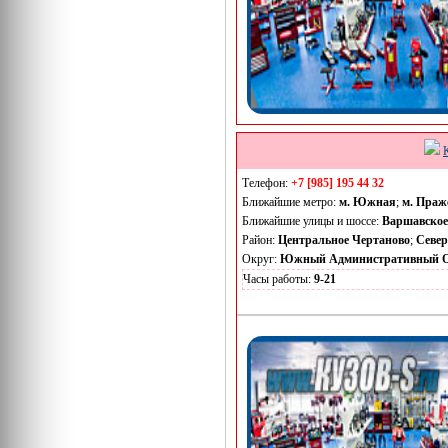
Телефон:
+7 [985] 195 44 32
Ближайшие метро:
м. Южная
;
м. Праж
Ближайшие улицы и шоссе:
Варшавское
Район:
Центральное Чертаново
;
Север
Округ:
Южный Административный О
Часы работы:
9-21