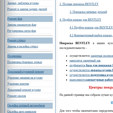
Значки, эмблемы кузова
2. Полная покраска BENTLEY
Ремонт и замена задних дверей
3. Покраска съёмных деталей
Ремонт фар
4. Подбор краски для BENTLEY
Замена омывателя фар
4.1 Подбор краски для BENTLEY 
Регулировка света фар
4.2 Компьютерный выбор краск
Ремонт стёкол
Покраска BENTLEY
в наших кузовн
Замена и вклейка стёкол
последовательности –
осуществляется
защитная полиров
Полировка
наносится защитный лак
Полировка боковых зеркал
подбирается
база для покраски
осуществляется
окраска кузов
Локальный кузовной ремонт
осуществляется
подготовка кузо
Удаление царапин на кузове
выполняются
арматурные рабо
Удаление вмятин
Центры покр
Локальный ремонт кузова
На данной странице мы собрали лучше к
Ремонт сколов
П
Оклейка плёнкой автомобиля
Для того чтобы окончательно определить
Оклейка авто винилом