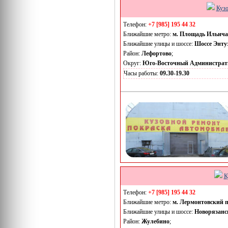
Кузо
Телефон:
+7 [985] 195 44 32
Ближайшие метро:
м. Площадь Ильича
Ближайшие улицы и шоссе:
Шоссе Энту
Район:
Лефортово
;
Округ:
Юго-Восточный Администрат
Часы работы:
09.30-19.30
К
Телефон:
+7 [985] 195 44 32
Ближайшие метро:
м. Лермонтовский 
Ближайшие улицы и шоссе:
Новорязанс
Район:
Жулебино
;