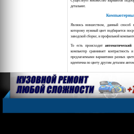
Существует множество вариантов подбо
детальнее.
Компьютерны
Являясь новшеством, данный способ в
которому нужный цвет подбирается пос
заводской сборке, и профильной компью
То есть происходит
автоматически
компьютер сравнивает контрастность 
предлагаемыми вариантами разных цвето
идентична по цвету другим деталям авто