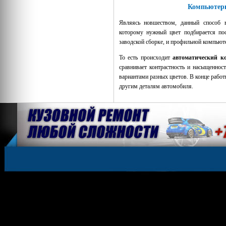
Компьютер
Являясь новшеством, данный способ в
которому нужный цвет подбирается по
заводской сборке, и профильной компью
То есть происходит
автоматический 
сравнивает контрастность и насыщеннос
вариантами разных цветов. В конце работ
другим деталям автомобиля.