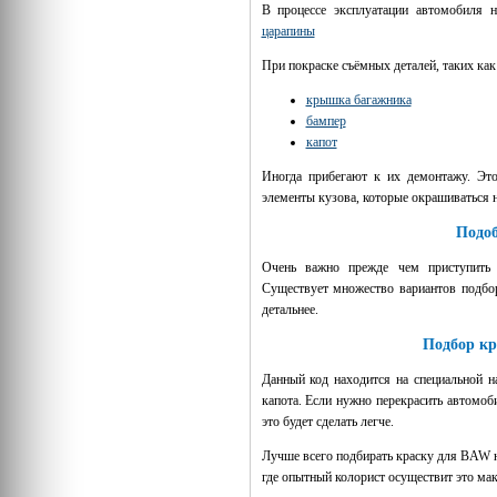
В процессе эксплуатации автомобиля 
царапины
При покраске съёмных деталей, таких как
крышка багажника
бампер
капот
Иногда прибегают к их демонтажу. Это
элементы кузова, которые окрашиваться н
Подо
Очень важно прежде чем приступит
Существует множество вариантов подбо
детальнее.
Подбор кр
Данный код находится на специальной н
капота. Если нужно перекрасить автомоб
это будет сделать легче.
Лучше всего подбирать краску для BAW не
где опытный колорист осуществит это мак