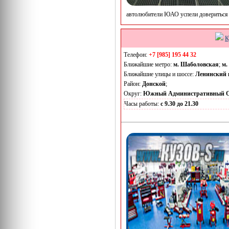
автолюбители ЮАО успели довериться 
К
Телефон:
+7 [985] 195 44 32
Ближайшие метро:
м. Шаболовская
;
м.
Ближайшие улицы и шоссе:
Ленинский 
Район:
Донской
;
Округ:
Южный Административный О
Часы работы:
с 9.30 до 21.30