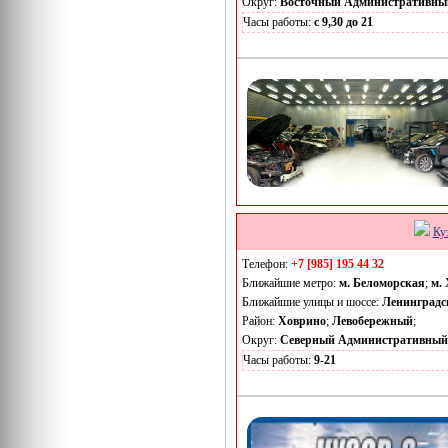
Округ:
Восточный Административны
Часы работы:
с 9,30 до 21
Ку
Телефон:
+7 [985] 195 44 32
Ближайшие метро:
м. Беломорская
;
м.
Ближайшие улицы и шоссе:
Ленинградс
Район:
Ховрино
;
Левобережный
;
Округ:
Северный Административный
Часы работы:
9-21