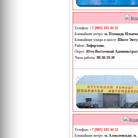
Кузо
Телефон:
+7 [985] 195 44 32
Ближайшие метро:
м. Площадь Ильича
Ближайшие улицы и шоссе:
Шоссе Энту
Район:
Лефортово
;
Округ:
Юго-Восточный Администрат
Часы работы:
09.30-19.30
Кузо
Телефон:
+7 [985] 195 44 32
Ближайшие метро:
м. Алексеевская
;
м.