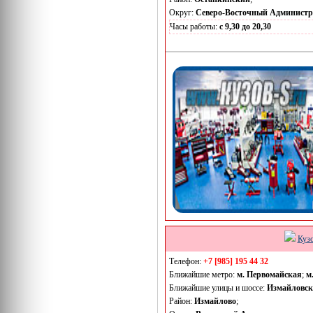
Округ:
Северо-Восточный Админист
Часы работы:
с 9,30 до 20,30
Куз
Телефон:
+7 [985] 195 44 32
Ближайшие метро:
м. Первомайская
;
м
Ближайшие улицы и шоссе:
Измайловск
Район:
Измайлово
;