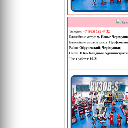
Куз
Телефон:
+7 [985] 195 44 32
Ближайшие метро:
м. Новые Черемуш
Ближайшие улицы и шоссе:
Профсоюзн
Район:
Обручевский
;
Черёмушки
;
Округ:
Юго-Западный Администрати
Часы работы:
10-21