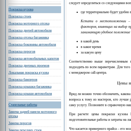
следует определиться со следующими воп
Покраска кузова
где территориально будет удобно
Покраска стоек
Кстати о местоположении – т
Покраска моторного отсека
факторов, влияющих на выбор п
Покраска дверей автомобиля
занимающую удобное положение п
Покраска отсека багажника
в какой день
Покраска боковины автомобиля
в какое время
Покраска порогов
за какую цену
Покраска автомобильных капотов
Соответственно выше перечисленным 
Покраска дверных проемов
подходить по всем параметрам. Для того
Локальная покраска кузова
с менеджером call-центра.
Покраска бамперов
Цены н
Покраска крышки багажника
Покраска крыши автомобиля
Вряд ли можно точно обозначить, какова
вопроса к тому из мастеров, кто лучше 
Стапельные работы
саму услугу. Позвоните в справочную наш
Замена задней панели моторного
При расчете цены покраски кузова 
отсека
подготовительные работы и затраты на л
Замена порогов
Что касается примерного прайса – его мо
Замена передних стоек