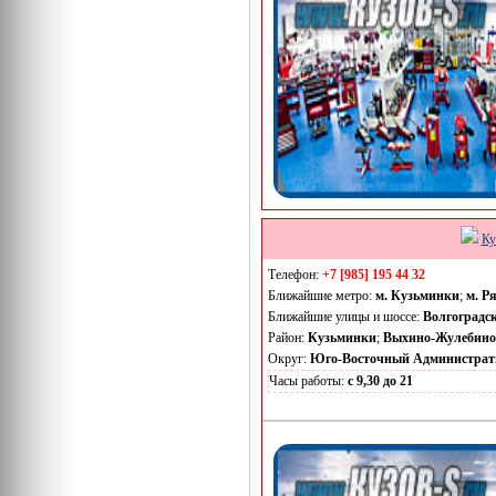
Ку
Телефон:
+7 [985] 195 44 32
Ближайшие метро:
м. Кузьминки
;
м. Р
Ближайшие улицы и шоссе:
Волгоградс
Район:
Кузьминки
;
Выхино-Жулебино
Округ:
Юго-Восточный Администрат
Часы работы:
с 9,30 до 21