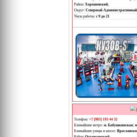
Район:
Хорошевский
;
Округ:
Северный Административный
Часы работы:
с 9 до 21
Телефон:
+7 [985] 195 44 32
Ближайшие метро:
м. Бабушкинская
;
м
Ближайшие улицы и шоссе:
Ярославско
Район:
Останкинский
;