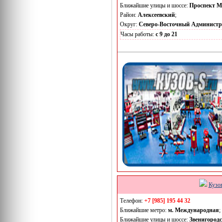
Ближайшие улицы и шоссе:
Проспект М
Район:
Алексеевский
;
Округ:
Северо-Восточный Админист
Часы работы:
с 9 до 21
Кузо
Телефон:
+7 [985] 195 44 32
Ближайшие метро:
м. Международная
;
Ближайшие улицы и шоссе:
Звенигородс