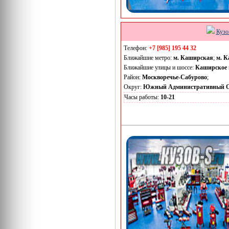
Кузо
Телефон:
+7 [985] 195 44 32
Ближайшие метро:
м. Каширская
;
м. К
Ближайшие улицы и шоссе:
Каширское 
Район:
Москворечье-Сабурово
;
Округ:
Южный Административный О
Часы работы:
10-21