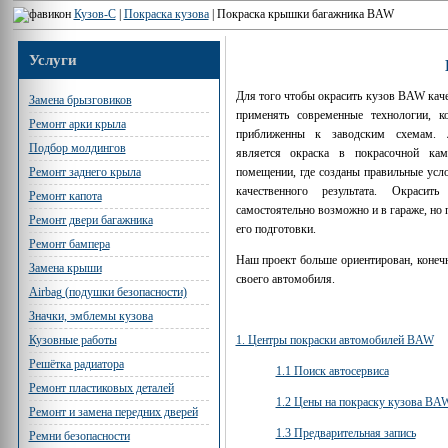
Кузов-С
|
Покраска кузова
|
Покраска крышки багажника BAW
Услуги
Для того чтобы окрасить кузов BAW кач
Замена брызговиков
применять современные технологии, к
Ремонт арки крыла
приближенны к заводским схемам. 
Подбор молдингов
является окраска в покрасочной кам
помещении, где созданы правильные усл
Ремонт заднего крыла
качественного результата. Окраси
Ремонт капота
самостоятельно возможно и в гараже, но
Ремонт двери багажника
его подготовки.
Ремонт бампера
Наш проект больше ориентирован, конечн
Замена крыши
своего автомобиля.
Airbag (подушки безопасности)
Значки, эмблемы кузова
1. Центры покраски автомобилей BAW
Кузовные работы
Решётка радиатора
1.1 Поиск автосервиса
Ремонт пластиковых деталей
1.2 Цены на покраску кузова BA
Ремонт и замена передних дверей
1.3 Предварительная запись
Ремни безопасности