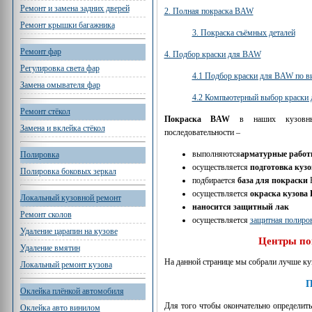
Ремонт и замена задних дверей
2. Полная покраска BAW
Ремонт крышки багажника
3. Покраска съёмных деталей
Ремонт фар
4. Подбор краски для BAW
Регулировка света фар
4.1 Подбор краски для BAW по в
Замена омывателя фар
4.2 Компьютерный выбор краски
Ремонт стёкол
Покраска BAW
в наших кузовных 
Замена и вклейка стёкол
последовательности –
выполняются
арматурные рабо
Полировка
осуществляется
подготовка кузо
Полировка боковых зеркал
подбирается
база для покраски
осуществляется
окраска кузова
Локальный кузовной ремонт
наносится защитный лак
Ремонт сколов
осуществляется
защитная полиров
Удаление царапин на кузове
Центры по
Удаление вмятин
На данной странице мы собрали лучше к
Локальный ремонт кузова
П
Оклейка плёнкой автомобиля
Для того чтобы окончательно определить
Оклейка авто винилом