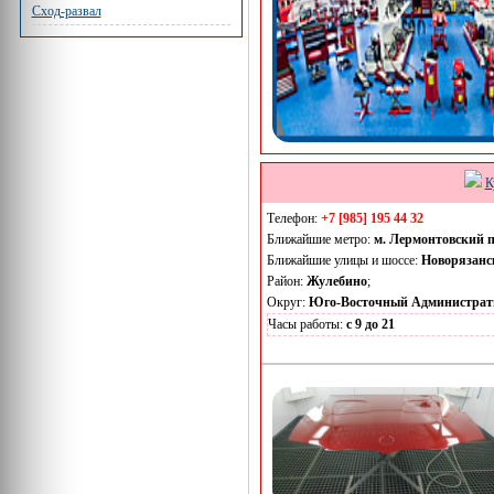
Сход-развал
К
Телефон:
+7 [985] 195 44 32
Ближайшие метро:
м. Лермонтовский 
Ближайшие улицы и шоссе:
Новорязанс
Район:
Жулебино
;
Округ:
Юго-Восточный Администрат
Часы работы:
с 9 до 21