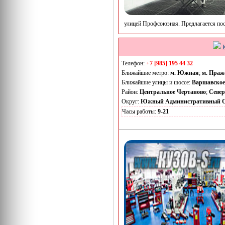
улицей Профсоюзная. Предлагается пос
Телефон:
+7 [985] 195 44 32
Ближайшие метро:
м. Южная
;
м. Праж
Ближайшие улицы и шоссе:
Варшавское
Район:
Центральное Чертаново
;
Север
Округ:
Южный Административный О
Часы работы:
9-21