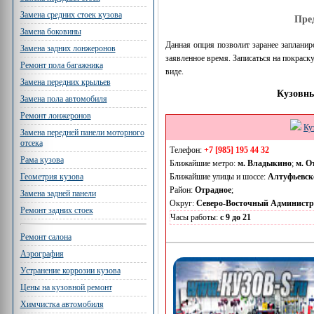
Замена средних стоек кузова
Пре
Замена боковины
Данная опция позволит заранее запланир
Замена задних лонжеронов
заявленное время. Записаться на покрас
Ремонт пола багажника
виде.
Замена передних крыльев
Кузовны
Замена пола автомобиля
Ремонт лонжеронов
Ку
Замена передней панели моторного
отсека
Телефон:
+7 [985] 195 44 32
Рама кузова
Ближайшие метро:
м. Владыкино
;
м. О
Ближайшие улицы и шоссе:
Алтуфьевск
Геометрия кузова
Район:
Отрадное
;
Замена задней панели
Округ:
Северо-Восточный Админист
Ремонт задних стоек
Часы работы:
с 9 до 21
Ремонт салона
Аэрография
Устранение коррозии кузова
Цены на кузовной ремонт
Химчистка автомобиля