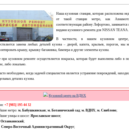
Наша кузовная станция, которая расположена нед
от такой станции метро, как Авиамото
соответствующая району Лефортово, занимается 
видами кузовного ремонта для NISSAN TEANA.
В частности, в нашем кузовном центре
ствляется замена любых деталей кузова – дверей, капота, крыльев, порогов, мы 
онтировать крышу, крышку багажника, бампера и другие элементы кузова.
 при кузовном ремонте осуществляется покраска, которая будет выполнена либо в п
е, либо локально.
асто необходимо, когда задачей специалистов является устранение повреждений, наход
дельных деталях кузова.
Кузовной центр на ВДНХ
он:
+7 [985] 195 44 32
йшие метро:
м. Бабушкинская
;
м. Ботанический сад
;
м. ВДНХ
;
м. Свиблово
;
йшие улицы и шоссе:
Ярославское шоссе
;
:
Останкинский
;
:
Северо-Восточный Административный Округ
;