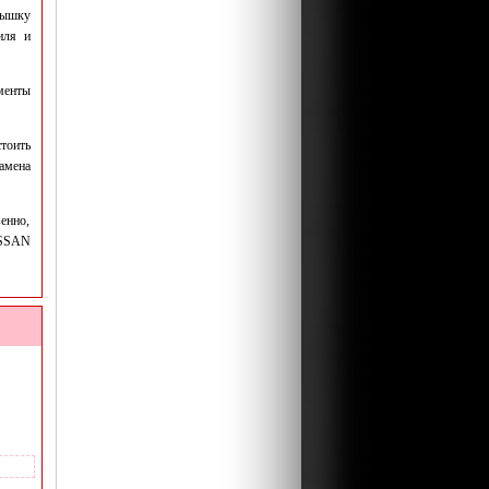
ышку
иля и
менты
тоить
амена
енно,
ISSAN