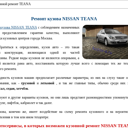
овной ремонт TEANA
Ремонт кузова NISSAN TEANA
 кузова NISSAN TEANA
с соблюдением назначенных
, предоставлением гарантии качества, выполняют
и кузовных центров города Москва.
братиться к определению, кузов авто – это такая
ая конструкция, являющаяся одной из частей
ины. Редкие виды кузовов не являются опорными, а
й является рама авто, восстановить которую лучше всего с помощью тех же тех
го ремонта.
дность кузовов машин предполагает различные параметры, из них на слуху такие 
ования, как -
грузовой
и
легковой
, и так же главные типы, обычно среди них з
ал, седан, хетчбэк
.
уют и другие варианты кузовов, но они лишь предстают разновидностями упомянут
купе, лифтбэк, кабриолет и так далее.
зова, конечно же, имеет воздействие на схему ремонта кузовного и на вероятно
вления в том или ином техцентре.
тосервисы, в которых возможен кузовной ремонт NISSAN TE