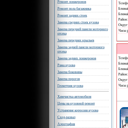
Ремонт лонжеронов
Телеф
Ближа
Ремонт пола багажника
Ближа
Ремонт задних стоек
Район
Замена средних стоек кузова
Округ
Замена передней панели моторного
Часы 
отсека
Замена передних крыльев
Замена задней панели моторного
отсека
Телеф
Замена задних лонжеронов
Ближа
Рама кузова
Ближа
Замена боковины
Район
Замена порогов
Округ
Часы 
Геометрия кузова
Химчистка автомобиля
Цены на кузовной ремонт
Устранение коррозии кузова
Сход-развал
Аэрография