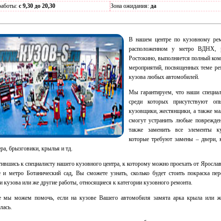
работы:
с 9,30 до 20,30
Зона ожидания:
да
В нашем центре по кузовному рем
расположенном у метро ВДНХ, 
Ростокино, выполняется полный ком
мероприятий, посвященных теме ре
кузова любых автомобилей.
Мы гарантируем, что наши специал
среди которых присутствуют оп
кузовщики, жестянщики, а также ма
смогут устранить любые поврежден
также заменить все элементы ку
которые требуют замены – двери, к
ра, брызговики, крылья и тд.
ившись к специалисту нашего кузовного центра, к которому можно проехать от Яросла
 и метро Ботанический сад, Вы сможете узнать, сколько будет стоить покраска пер
и кузова или же другие работы, относящиеся к категории кузовного ремонта.
е мы можем помочь, если на кузове Вашего автомобиля замята арка крыла или ж
лась.