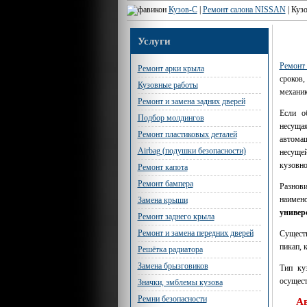
Кузов-С
|
Ремонт салона NISSAN
|
Куз
Услуги
Ремонт
Ремонт арки крыла
сроков
Кузовные работы
механик
Ремонт и замена задних дверей
Если о
Подбор молдингов
несущ
Ремонт пластиковых деталей
автомаш
Airbag (подушки безопасности)
несуще
кузовно
Ремонт капота
Ремонт бампера
Разнови
наимен
Замена крыши
универс
Ремонт заднего крыла
Ремонт и замена передних дверей
Существ
пикап, 
Решётка радиатора
Замена брызговиков
Тип ку
осущест
Значки, эмблемы кузова
Ремни безопасности
Ав