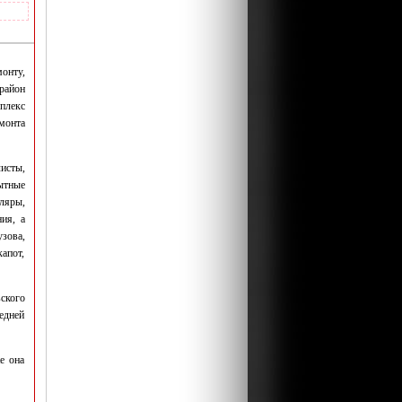
онту,
район
плекс
монта
исты,
ытные
ляры,
ия, а
зова,
апот,
вского
едней
е она