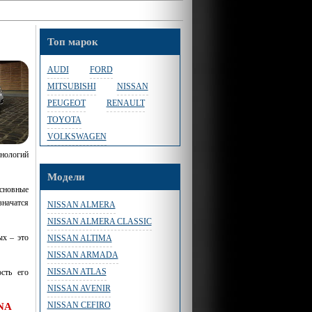
Топ марок
AUDI
FORD
MITSUBISHI
NISSAN
PEUGEOT
RENAULT
TOYOTA
VOLKSWAGEN
нологий
Модели
основные
начатся
NISSAN ALMERA
NISSAN ALMERA CLASSIC
ых – это
NISSAN ALTIMA
NISSAN ARMADA
NISSAN ATLAS
сть его
NISSAN AVENIR
NISSAN CEFIRO
ANA