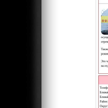
осуще
отрем
Также
режим
Это ч
на от
Телеф
Ближа
Ближа
Район
Округ