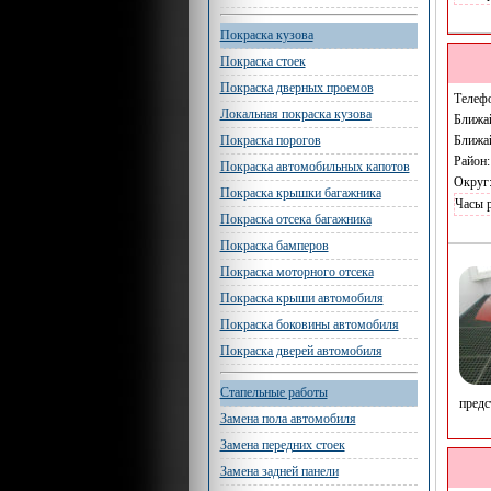
Покраска кузова
Покраска стоек
Покраска дверных проемов
Телеф
Локальная покраска кузова
Ближа
Ближа
Покраска порогов
Район
Покраска автомобильных капотов
Округ
Покраска крышки багажника
Часы 
Покраска отсека багажника
Покраска бамперов
Покраска моторного отсека
Покраска крыши автомобиля
Покраска боковины автомобиля
Покраска дверей автомобиля
Стапельные работы
предс
Замена пола автомобиля
Замена передних стоек
Замена задней панели