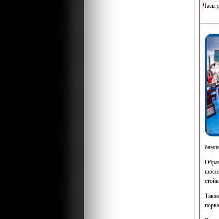
Часы 
бампе
Обрат
шоссе
стойк
Такж
порва