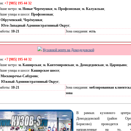
он:
+7 [985] 195 44 32
йшие метро:
м. Новые Черемушки
;
м. Профсоюзная
;
м. Калужская
;
йшие улицы и шоссе:
Профсоюзная
;
:
Обручевский
;
Черёмушки
;
:
Юго-Западный Административный Округ
;
работы:
10-21
Зона ожидания:
есть
Кузовной центр на Домодедовской
он:
+7 [985] 195 44 32
йшие метро:
м. Каширская
;
м. Кантемировская
;
м. Домодедовская
;
м. Царицыно
;
йшие улицы и шоссе:
Каширское шоссе
;
:
Москворечье-Сабурово
;
:
Южный Административный Округ
;
работы:
10-21
Зона ожидания:
меблированная клиентск
зона
В рамках кузовного центр
Домодедовской (район Орех
Борисово) проводятся раб
направленные на то, ч