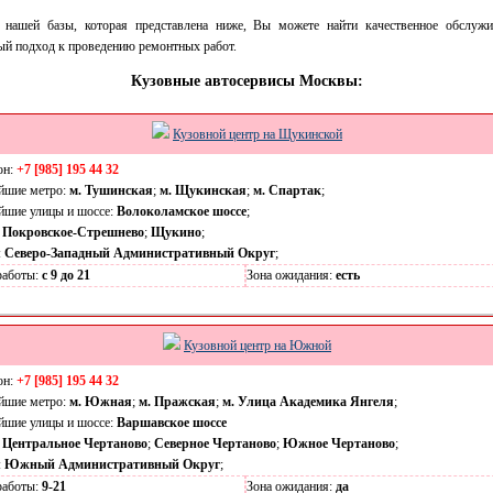
нашей базы, которая представлена ниже, Вы можете найти качественное обслужи
ый подход к проведению ремонтных работ.
Кузовные автосервисы Москвы:
Кузовной центр на Щукинской
он:
+7 [985] 195 44 32
йшие метро:
м. Тушинская
;
м. Щукинская
;
м. Спартак
;
йшие улицы и шоссе:
Волоколамское шоссе
;
:
Покровское-Стрешнево
;
Щукино
;
:
Северо-Западный Административный Округ
;
работы:
с 9 до 21
Зона ожидания:
есть
Кузовной центр на Южной
он:
+7 [985] 195 44 32
йшие метро:
м. Южная
;
м. Пражская
;
м. Улица Академика Янгеля
;
йшие улицы и шоссе:
Варшавское шоссе
:
Центральное Чертаново
;
Северное Чертаново
;
Южное Чертаново
;
:
Южный Административный Округ
;
работы:
9-21
Зона ожидания:
да