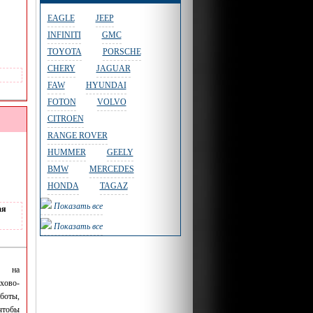
EAGLE
JEEP
INFINITI
GMC
TOYOTA
PORSCHE
CHERY
JAGUAR
FAW
HYUNDAI
FOTON
VOLVO
CITROEN
RANGE ROVER
HUMMER
GEELY
BMW
MERCEDES
HONDA
TAGAZ
Показать все
ая
Показать все
а на
ово-
оты,
тобы