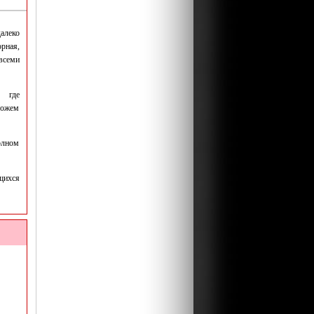
алеко
рная,
всеми
, где
можем
олном
ящихся