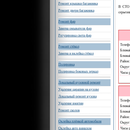
Ремонт крышки багажника
В СТО 
Ремонт двери багажника
серьезн
Ремонт фар
Замена омывателя фар
Регулировка света фар
Телеф
Ремонт стёкол
Ближа
Замена и вклейка стёкол
Ближа
Район
Полировка
Округ
Полировка боковых зеркал
Часы 
Локальный кузовной ремонт
Удаление царапин на кузове
Локальный ремонт кузова
Телеф
Удаление вмятин
Ближа
Ремонт сколов
Ближа
Район
Оклейка плёнкой автомобиля
Округ
Часы 
Оклейка авто винилом