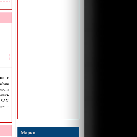
ино с
айона
ности
апись
ISSAN
ите к
Марки