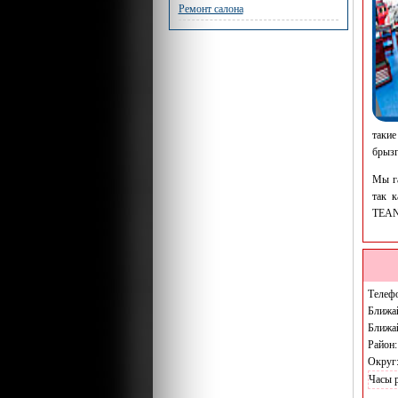
Ремонт салона
таки
брызг
Мы га
так 
TEANA
Телеф
Ближа
Ближа
Район
Округ
Часы 