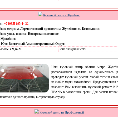
Кузовной центр в Жулебино
он:
+7 [985] 195 44 32
йшие метро:
м. Лермонтовский проспект
;
м. Жулебино
;
м. Котельники
;
йшие улицы и шоссе:
Новорязанское шоссе
;
:
Жулебино
;
:
Юго-Восточный Административный Округ
;
работы:
с 9 до 21
Зона ожидания:
есть
Наш кузовной центр вблизи метро Жулеб
расположением недалеко от одноименного р
проводит кузовной ремонт любой степени слож
на любые марки автомобилей. Предварительная з
позволит Вам выполнить кузовной ремонт N
TEANA в заявленные сроки. Для записи позвон
тавителю данного проекта, в справочную службу.
Кузовной центр на Профсоюзной