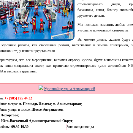
отремонтировать двери, кр
багажника, капот, бампер автомоб
другие его детали.
Мы поможем заменить любые эле
кузова по приемлемой стоимости.
Вы можете узнать, сколько будут с
е кузовные работы, как стапельный ремонт, вытягивание и замена лонжеронов, з
овиков и тд, у нашего представителя.
рантируем, что все мероприятия, включая окраску кузова, будут выполнены качеств
как наши специалисты знают, как правильно отремонтировать кузов автомобиля N
 и закрасить царапины.
Кузовной центр на Авиамоторной
он:
+7 [985] 195 44 32
йшие метро:
м. Площадь Ильича
;
м. Авиамоторная
;
йшие улицы и шоссе:
Шоссе Энтузиастов
;
:
Лефортово
;
:
Юго-Восточный Административный Округ
;
работы:
09.30-19.30
Зона ожидания:
да