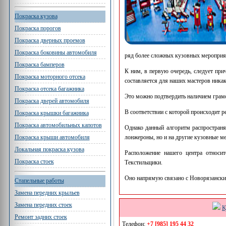
Покраска кузова
Покраска порогов
Покраска дверных проемов
Покраска боковины автомобиля
ряд более сложных кузовных мероприя
Покраска бамперов
К ним, в первую очередь, следует при
Покраска моторного отсека
составляется для наших мастеров ника
Покраска отсека багажника
Это можно подтвердить наличием грам
Покраска дверей автомобиля
В соответствии с которой происходит 
Покраска крышки багажника
Покраска автомобильных капотов
Однако данный алгоритм распространяе
лонжероны, но и на другие кузовные м
Покраска крыши автомобиля
Локальная покраска кузова
Расположение нашего центра относи
Покраска стоек
Текстильщики.
Оно напрямую связано с Новорязански
Стапельные работы
Замена передних крыльев
Замена передних стоек
К
Ремонт задних стоек
Телефон:
+7 [985] 195 44 32