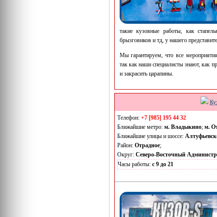
такие кузовные работы, как стапел
брызговиков и тд, у нашего представите
Мы гарантируем, что все мероприятия
так как наши специалисты знают, как
и закрасить царапины.
Ку
Телефон:
+7 [985] 195 44 32
Ближайшие метро:
м. Владыкино
;
м. О
Ближайшие улицы и шоссе:
Алтуфьевск
Район:
Отрадное
;
Округ:
Северо-Восточный Админист
Часы работы:
с 9 до 21