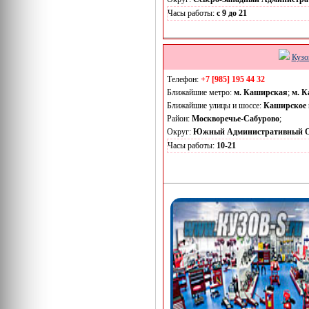
Часы работы:
с 9 до 21
Кузо
Телефон:
+7 [985] 195 44 32
Ближайшие метро:
м. Каширская
;
м. К
Ближайшие улицы и шоссе:
Каширское 
Район:
Москворечье-Сабурово
;
Округ:
Южный Административный О
Часы работы:
10-21