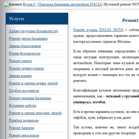
Кузов-С
|
Покраска боковины автомобиля DACIA
|
Кузовной ремонт NO
Услуги
Ремонт
Ремонт кузова DACIA NOVA
с соблюд
Airbag (подушки безопасности)
сроков, предоставлением гарантии качес
Ремонт двери багажника
мастера кузовных сервисов Москвы.
Замена брызговиков
Если обратить внимание определению, 
Ремни безопасности
такая несущая конструкция, являющая
Ремонт капота
автомобиля. Некоторые типы кузовов н
Ремонт заднего крыла
опорными, а несущей является рама авт
которую можно с помощью все тех же т
Замена крыши
ремонта.
Ремонт и замена задних дверей
Классификация кузовов автомашин предп
Подбор молдингов
наименования, как -
легковой
и
грузово
Ремонт крышки багажника
универсал, хетчбэк
.
Кузовные работы
Есть и прочие варианты кузовов, но они 
Ремонт и замена передних дверей
лифтбэк, купе, кабриолет и так далее.
Решётка радиатора
Тип кузова, конечно же, имеет возде
Ремонт бампера
проведения в том или другом техцентре.
Ремонт арки крыла