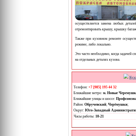
осуществляется замена любых детале
отремонтировать крышу, крышку багажн
Также при кузовном ремонте осуществ
режиме, либо локально.
Это часто необходимо, когда задачей с
на отдельных деталях кузова.
Куз
Телефон:
+7 [985] 195 44 32
Ближайшие метро:
м. Новые Черемуш
Ближайшие улицы и шоссе:
Профсоюзн
Район:
Обручевский
;
Черёмушки
;
Округ:
Юго-Западный Администрати
Часы работы:
10-21
Ку