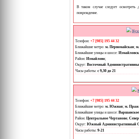
В таком случае следует осмотреть д
повреждение.
Куз
Телефон:
+7 [985] 195 44 32
Ближайшие метро:
м. Первомайская
;
м
Ближайшие улицы и шоссе:
Измайловск
Район:
Измайлово
;
Округ:
Восточный Административны
Часы работы:
с 9,30 до 21
Телефон:
+7 [985] 195 44 32
Ближайшие метро:
м. Южная
;
м. Праж
Ближайшие улицы и шоссе:
Варшавское
Район:
Центральное Чертаново
;
Север
Округ:
Южный Административный О
Часы работы:
9-21