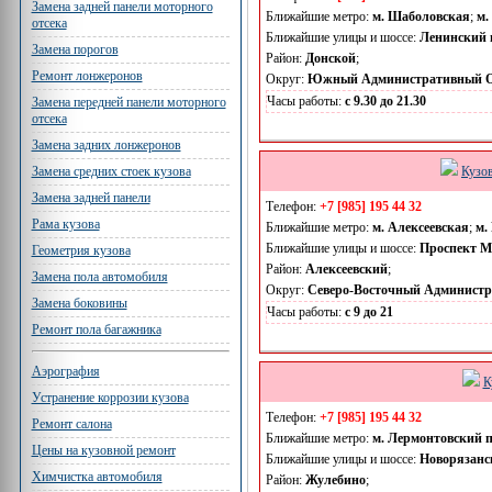
Замена задней панели моторного
Ближайшие метро:
м. Шаболовская
;
м.
отсека
Ближайшие улицы и шоссе:
Ленинский 
Замена порогов
Район:
Донской
;
Ремонт лонжеронов
Округ:
Южный Административный О
Часы работы:
с 9.30 до 21.30
Замена передней панели моторного
отсека
Замена задних лонжеронов
Кузо
Замена средних стоек кузова
Замена задней панели
Телефон:
+7 [985] 195 44 32
Рама кузова
Ближайшие метро:
м. Алексеевская
;
м.
Ближайшие улицы и шоссе:
Проспект М
Геометрия кузова
Район:
Алексеевский
;
Замена пола автомобиля
Округ:
Северо-Восточный Админист
Замена боковины
Часы работы:
с 9 до 21
Ремонт пола багажника
Аэрография
К
Устранение коррозии кузова
Телефон:
+7 [985] 195 44 32
Ремонт салона
Ближайшие метро:
м. Лермонтовский 
Цены на кузовной ремонт
Ближайшие улицы и шоссе:
Новорязанс
Химчистка автомобиля
Район:
Жулебино
;