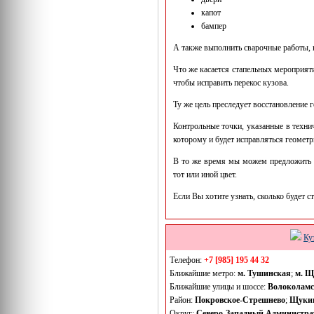
капот
бампер
А также выполнить сварочные работы,
Что же касается стапельных мероприяти
чтобы исправить перекос кузова.
Ту же цель преследует восстановление 
Контрольные точки, указанные в технич
которому и будет исправляться геометр
В то же время мы можем предложить с
тот или иной цвет.
Если Вы хотите узнать, сколько будет с
Ку
Телефон:
+7 [985] 195 44 32
Ближайшие метро:
м. Тушинская
;
м. Щ
Ближайшие улицы и шоссе:
Волоколамс
Район:
Покровское-Стрешнево
;
Щуки
Округ:
Северо-Западный Администра