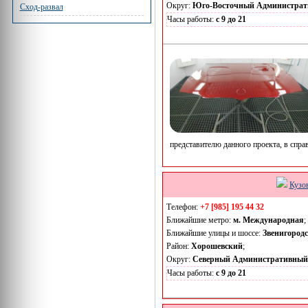
Округ:
Юго-Восточный Администрат
Сход-развал
Часы работы:
с 9 до 21
представителю данного проекта, в спр
Кузо
Телефон:
+7 [985] 195 44 32
Ближайшие метро:
м. Международная
;
Ближайшие улицы и шоссе:
Звенигородс
Район:
Хорошевский
;
Округ:
Северный Административный
Часы работы:
с 9 до 21