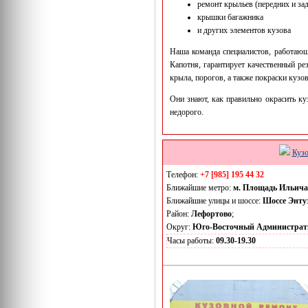
ремонт крыльев (передних и за
крышки багажника
и других элементов кузова
Наша команда специалистов, работающ
Капотня, гарантирует качественный ре
крыла, порогов, а также покраски кузов
Они знают, как правильно окрасить ку
недорого.
Кузо
Телефон:
+7 [985] 195 44 32
Ближайшие метро:
м. Площадь Ильича
Ближайшие улицы и шоссе:
Шоссе Энту
Район:
Лефортово
;
Округ:
Юго-Восточный Администрат
Часы работы:
09.30-19.30