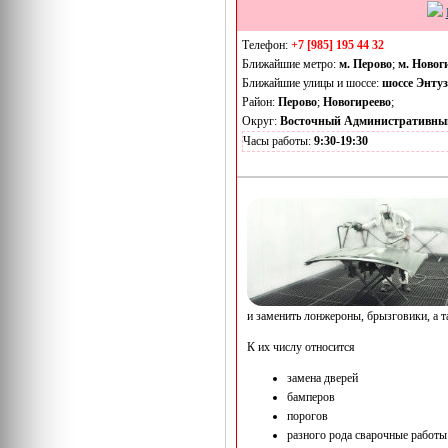
Телефон:
+7 [985] 195 44 32
Ближайшие метро:
м. Перово
;
м. Новог
Ближайшие улицы и шоссе:
шоссе Энтуз
Район:
Перово
;
Новогиреево
;
Округ:
Восточный Административны
Часы работы:
9:30-19:30
и заменить лонжероны, брызговики, а т
К их числу относится
замена дверей
бамперов
порогов
разного рода сварочные работы