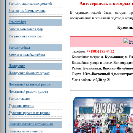
Автосервисы, в которых
Ремонт пластиковых деталей
Значки, эмблемы кузова
В сервисах нашей базы, которая пр
обслуживание и серьезный подход к осущ
Ремонт фар
Кузовны
Замена омывателя фар
Регулировка света фар
Ку
Ремонт стёкол
Телефон:
+7 [985] 195 44 32
Замена и вклейка стёкол
Ближайшие метро:
м. Кузьминки
;
м. Р
Ближайшие улицы и шоссе:
Волгоградс
Полировка
Район:
Кузьминки
;
Выхино-Жулебино
Полировка боковых зеркал
Округ:
Юго-Восточный Администрат
Часы работы:
с 9,30 до 21
Локальный кузовной ремонт
Локальный ремонт кузова
Ремонт сколов
Удаление вмятин
Удаление царапин на кузове
Оклейка плёнкой автомобиля
Оклейка авто винилом